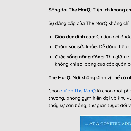
Sống tại The MarQ: Tiện ích không chỉ
Sự đẳng cấp của The MarQ không chỉ đế
Giáo dục đỉnh cao:
Cư dân nhí được 
Chăm sóc sức khỏe:
Dễ dàng tiếp c
Cuộc sống năng động:
Thư giãn tạ
không khí sôi động của các quán ba
The MarQ: Nơi khẳng định vị thế cá 
Chọn
dự án The MarQ
là chọn một phon
thượng, phòng gym hiện đại và khu v
thấy sự cân bằng, thư giãn tuyệt đối 