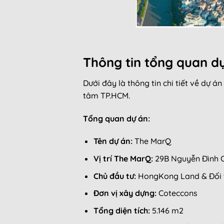
Thông tin tổng quan d
Dưới đây là thông tin chi tiết về dự
tâm TP.HCM.
Tổng quan dự án:
Tên dự án:
The MarQ
Vị trí The MarQ:
29B Nguyễn Đình Ch
Chủ đầu tư:
HongKong Land & Đối 
Đơn vị xây dựng:
Coteccons
Tổng diện tích:
5.146 m2