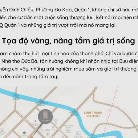
guyễn Đình Chiểu, Phường Đa Kao, Quận 1, không chỉ sở hữu m
ến cho cư dân một cuộc sống thượng lưu, kết nối mọi tiện í
rQ Quận 1 và những giá trị vượt trội mà nó mang lại.
: Tọa độ vàng, nâng tầm giá trị sống
 nam châm thu hút mọi tinh hoa của thành phố. Chỉ vài bước 
a Nhà thờ Đức Bà, tận hưởng không khí nhộn nhịp tại Bưu đ
Không chỉ vậy, những trải nghiệm mua sắm và giải trí thượn
a đều nằm trong tầm tay.