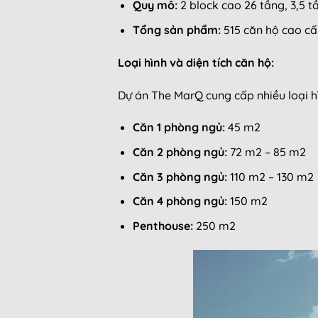
Quy mô:
2 block cao 26 tầng, 3,5 
Tổng sản phẩm:
515 căn hộ cao c
Loại hình và diện tích căn hộ:
Dự án The MarQ cung cấp nhiều loại hì
Căn 1 phòng ngủ:
45 m2
Căn 2 phòng ngủ:
72 m2 – 85 m2
Căn 3 phòng ngủ:
110 m2 – 130 m2
Căn 4 phòng ngủ:
150 m2
Penthouse:
250 m2