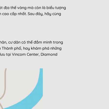
ột địa thế vàng mà còn là biểu tượng
ch cao cấp nhất. Sau đây, hãy cùng
chân, cư dân có thể đắm mình trong
iện Thành phố, hay khám phá những
g lưu tại Vincom Center, Diamond