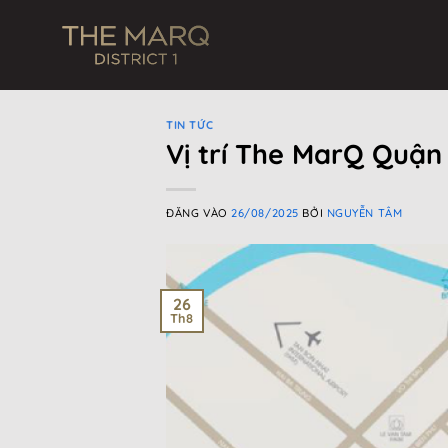
Bỏ
qua
nội
dung
TIN TỨC
Vị trí The MarQ Quận
ĐĂNG VÀO
26/08/2025
BỞI
NGUYỄN TÂM
26
Th8