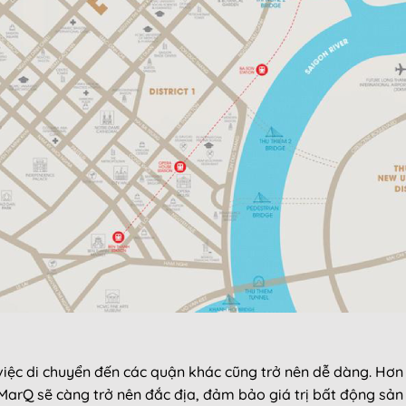
 việc di chuyển đến các quận khác cũng trở nên dễ dàng. Hơn
he MarQ sẽ càng trở nên đắc địa, đảm bảo giá trị bất động sản