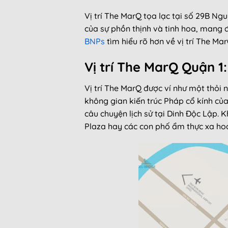
Vị trí The MarQ tọa lạc tại số 29B N
của sự phồn thịnh và tinh hoa, mang đ
BNPs
tìm hiểu rõ hơn về vị trí The Ma
Vị trí The MarQ Quận 1
Vị trí The MarQ được ví như một thỏi
không gian kiến trúc Pháp cổ kính củ
câu chuyện lịch sử tại Dinh Độc Lập. 
Plaza hay các con phố ẩm thực xa ho