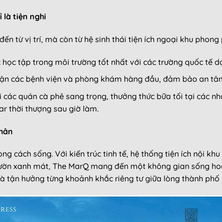
 là tiện nghi
n từ vị trí, mà còn từ hệ sinh thái tiện ích ngoại khu phong 
học tập trong môi trường tốt nhất với các trường quốc tế d
ận các bệnh viện và phòng khám hàng đầu, đảm bảo an tâm 
i các quán cà phê sang trọng, thưởng thức bữa tối tại các n
r thời thượng sau giờ làm.
nhân
g cách sống. Với kiến trúc tinh tế, hệ thống tiện ích nội khu
ườn xanh mát, The MarQ mang đến một không gian sống hoàn
và tận hưởng từng khoảnh khắc riêng tư giữa lòng thành phố 