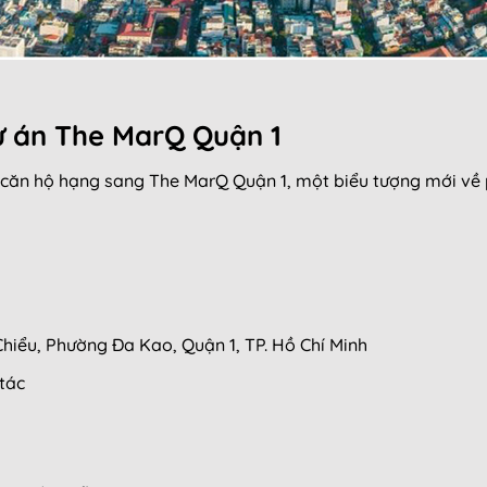
ự án The MarQ Quận 1
 án căn hộ hạng sang The MarQ Quận 1, một biểu tượng mới về
iểu, Phường Đa Kao, Quận 1, TP. Hồ Chí Minh
tác