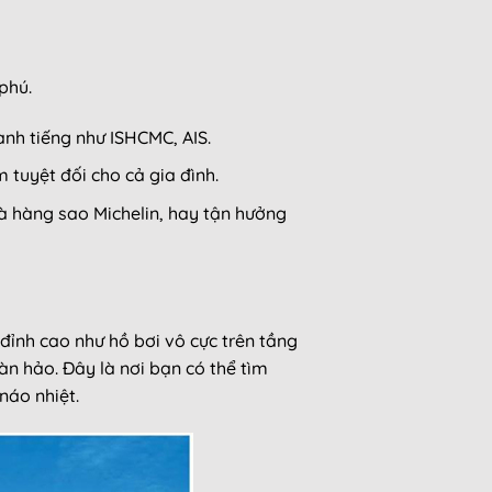
phú.
anh tiếng như ISHCMC, AIS.
tuyệt đối cho cả gia đình.
hà hàng sao Michelin, hay tận hưởng
 đỉnh cao như hồ bơi vô cực trên tầng
 hảo. Đây là nơi bạn có thể tìm
náo nhiệt.