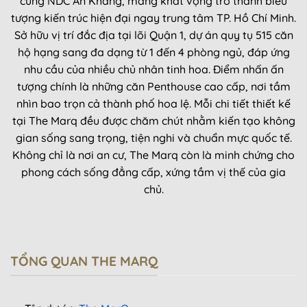
cùng NDC An Khang, mang khát vọng trở thành biểu
tượng kiến trúc hiện đại ngay trung tâm TP. Hồ Chí Minh.
Sở hữu vị trí đắc địa tại lõi Quận 1, dự án quy tụ 515 căn
hộ hạng sang đa dạng từ 1 đến 4 phòng ngủ, đáp ứng
nhu cầu của nhiều chủ nhân tinh hoa. Điểm nhấn ấn
tượng chính là những căn Penthouse cao cấp, nơi tầm
nhìn bao trọn cả thành phố hoa lệ. Mỗi chi tiết thiết kế
tại The Marq đều được chăm chút nhằm kiến tạo không
gian sống sang trọng, tiện nghi và chuẩn mực quốc tế.
Không chỉ là nơi an cư, The Marq còn là minh chứng cho
phong cách sống đẳng cấp, xứng tầm vị thế của gia
chủ.
TỔNG QUAN THE MARQ