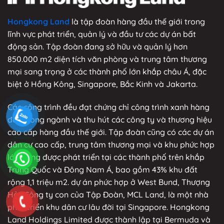
Hongkong Land
là tập đoàn hàng đầu thế giới trong
lĩnh vực phát triển, quản lý và đầu tư các dự án bất
động sản. Tập đoàn đang sở hữu và quản lý hơn
850.000 m2 diện tích văn phòng và trung tâm thương
mại sang trọng ở các thành phố lớn khắp châu Á, đặc
biệt ở Hồng Kông, Singapore, Bắc Kinh và Jakarta.
Các công trình đều đạt chứng chỉ công trình xanh hàng
đầu trong ngành và thu hút các công ty và thương hiệu
cao cấp hàng đầu thế giới. Tập đoàn cũng có các dự án
dân cư cao cấp, trung tâm thương mại và khu phức hợp
lớn đang được phát triển tại các thành phố trên khắp
Trung Quốc và Đông Nam Á, bao gồm 43% khu đất
rộng 1,1 triệu m2. dự án phức hợp ở West Bund, Thượng
Hải. Công ty con của Tập Đoàn, MCL Land, là một nhà
phát triển khu dân cư lâu đời tại Singapore. Hongkong
Land Holdings Limited được thành lập tại Bermuda và