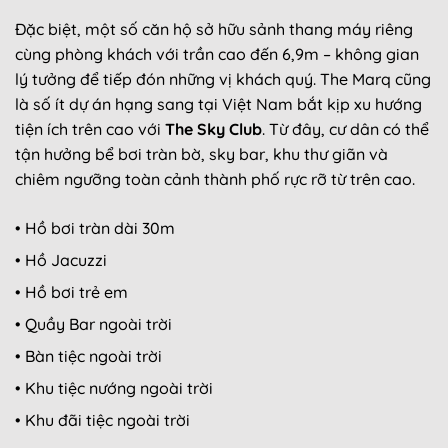
Đặc biệt, một số căn hộ sở hữu sảnh thang máy riêng
cùng phòng khách với trần cao đến 6,9m – không gian
lý tưởng để tiếp đón những vị khách quý. The Marq cũng
là số ít dự án hạng sang tại Việt Nam bắt kịp xu hướng
tiện ích trên cao với
The Sky Club
. Từ đây, cư dân có thể
tận hưởng bể bơi tràn bờ, sky bar, khu thư giãn và
chiêm ngưỡng toàn cảnh thành phố rực rỡ từ trên cao.
• Hồ bơi tràn dài 30m
• Hồ Jacuzzi
• Hồ bơi trẻ em
• Quầy Bar ngoài trời
• Bàn tiệc ngoài trời
• Khu tiệc nướng ngoài trời
• Khu đãi tiệc ngoài trời