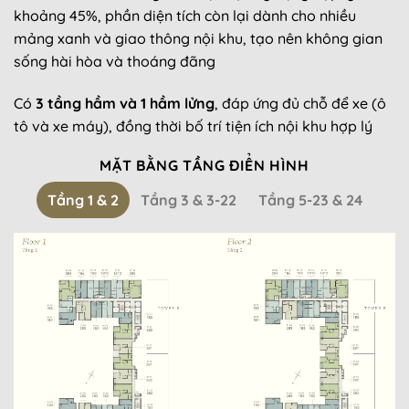
khoảng 45%, phần diện tích còn lại dành cho nhiều
mảng xanh và giao thông nội khu, tạo nên không gian
sống hài hòa và thoáng đãng
Có
3 tầng hầm và 1 hầm lửng
, đáp ứng đủ chỗ để xe (ô
tô và xe máy), đồng thời bố trí tiện ích nội khu hợp lý
MẶT BẰNG TẦNG ĐIỂN HÌNH
Tầng 1 & 2
Tầng 3 & 3-22
Tầng 5-23 & 24