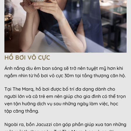
HỒ BƠI VÔ CỰC
Ánh nắng dịu êm ban sáng sẽ trở nên tuyệt mỹ hơn khi
ngắm nhìn từ hồ bơi vô cực 30m tại tầng thượng căn hộ.
Tại The Marq, hồ bơi được bố trí đa dạng dành cho
người lớn và cả trẻ em nên giúp cho gia đình có thể trọn
vẹn tận hưởng dịch vụ sau những ngày làm việc, học
tập căng thẳng.
Ngoài ra, bồn Jacuzzi còn góp phần giúp xua tan những