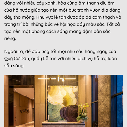
đãng với nhiều cây xanh, hòa cùng âm thanh dịu êm
của hồ nước giúp tạo nên một bức tranh vườn địa đàng
đầy thơ mộng. Khu vực lễ tân được ốp đá cẩm thạch và
trang trí bởi những bức vẽ hội họa đầy màu sắc. Tất cả
tạo nên một phong cách sống mang đậm bản sắc
riêng.
Ngoài ra, để đáp ứng tốt mọi nhu cầu hàng ngày của
Quý Cư Dân, quầy Lễ tân với nhiều dịch vụ hỗ trợ luôn
sẵn sàng.