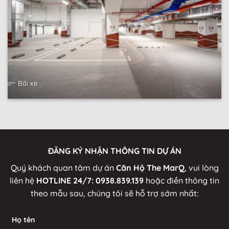
Bãi xe
ĐĂNG KÝ NHẬN THÔNG TIN DỰ ÁN
Quý khách quan tâm dự án
Căn Hộ The MarQ
, vui lòng
liên hệ
HOTLINE 24/7:
0938.839.139
hoặc điền thông tin
theo mẫu sau, chúng tôi sẽ hỗ trợ sớm nhất:
Họ tên