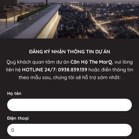
ĐĂNG KÝ NHẬN THÔNG TIN DỰ ÁN
Quý khách quan tâm dự án
Căn Hộ The MarQ
, vui lòng
liên hệ
HOTLINE 24/7:
0938.839.139
hoặc điền thông tin
theo mẫu sau, chúng tôi sẽ hỗ trợ sớm nhất:
Họ tên
Điện thoại