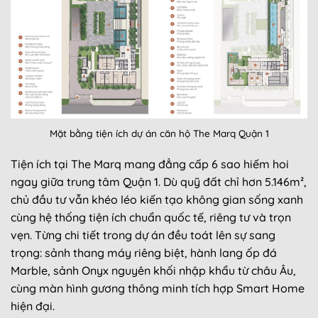
Mặt bằng tiện ích dự án căn hộ The Marq Quận 1
Tiện ích tại The Marq mang đẳng cấp 6 sao hiếm hoi
ngay giữa trung tâm Quận 1. Dù quỹ đất chỉ hơn 5.146m²,
chủ đầu tư vẫn khéo léo kiến tạo không gian sống xanh
cùng hệ thống tiện ích chuẩn quốc tế, riêng tư và trọn
vẹn. Từng chi tiết trong dự án đều toát lên sự sang
trọng: sảnh thang máy riêng biệt, hành lang ốp đá
Marble, sảnh Onyx nguyên khối nhập khẩu từ châu Âu,
cùng màn hình gương thông minh tích hợp Smart Home
hiện đại.