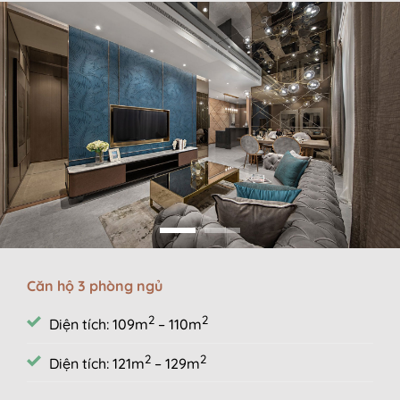
Căn hộ 3 phòng ngủ
2
2
Diện tích: 109m
– 110m
2
2
Diện tích: 121m
– 129m