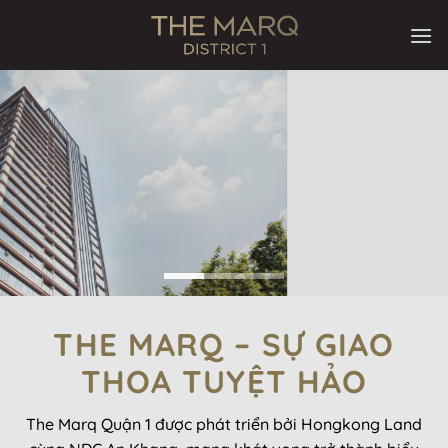
Bỏ
qua
nội
dung
THE MARQ – SỰ GIAO
THOA TUYỆT HẢO
The Marq Quận 1 được phát triển bởi Hongkong Land