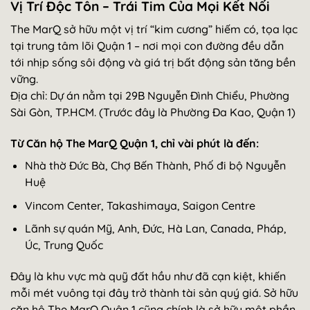
Vị Trí Độc Tôn – Trái Tim Của Mọi Kết Nối
The MarQ sở hữu một vị trí “kim cương” hiếm có, tọa lạc
tại trung tâm lõi Quận 1 – nơi mọi con đường đều dẫn
tới nhịp sống sôi động và giá trị bất động sản tăng bền
vững.
Địa chỉ: Dự án nằm tại 29B Nguyễn Đình Chiểu, Phường
Sài Gòn, TP.HCM. (Trước đây là Phường Đa Kao, Quận 1)
Từ Căn hộ The MarQ Quận 1, chỉ vài phút là đến:
Nhà thờ Đức Bà, Chợ Bến Thành, Phố đi bộ Nguyễn
Huệ
Vincom Center, Takashimaya, Saigon Centre
Lãnh sự quán Mỹ, Anh, Đức, Hà Lan, Canada, Pháp,
Úc, Trung Quốc
Đây là khu vực mà quỹ đất hầu như đã cạn kiệt, khiến
mỗi mét vuông tại đây trở thành tài sản quý giá. Sở hữu
căn hộ The MarQ Quận 1 cũng chính là sở hữu một phần