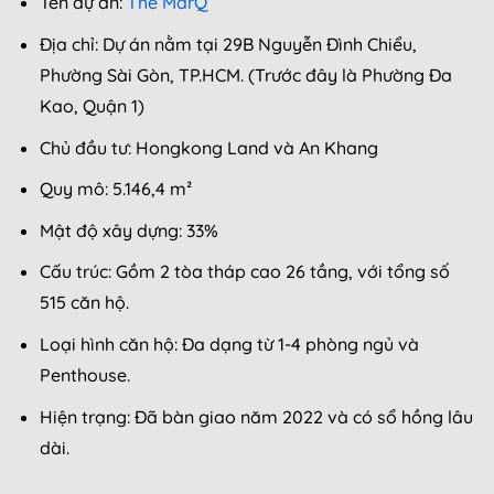
Tên dự án:
The MarQ
Địa chỉ: Dự án nằm tại 29B Nguyễn Đình Chiểu,
Phường Sài Gòn, TP.HCM. (Trước đây là Phường Đa
Kao, Quận 1)
Chủ đầu tư: Hongkong Land và An Khang
Quy mô: 5.146,4 m²
Mật độ xây dựng: 33%
Cấu trúc: Gồm 2 tòa tháp cao 26 tầng, với tổng số
515 căn hộ.
Loại hình căn hộ: Đa dạng từ 1-4 phòng ngủ và
Penthouse.
Hiện trạng: Đã bàn giao năm 2022 và có sổ hồng lâu
dài.