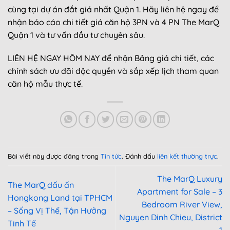
cùng tại dự án đắt giá nhất Quận 1. Hãy liên hệ ngay để
nhận báo cáo chi tiết giá căn hộ 3PN và 4 PN The MarQ
Quận 1 và tư vấn đầu tư chuyên sâu.
LIÊN HỆ NGAY HÔM NAY để nhận Bảng giá chi tiết, các
chính sách ưu đãi độc quyền và sắp xếp lịch tham quan
căn hộ mẫu thực tế.
Bài viết này được đăng trong
Tin tức
. Đánh dấu
liên kết thường trực
.
The MarQ Luxury
The MarQ dấu ấn
Apartment for Sale – 3
Hongkong Land tại TPHCM
Bedroom River View,
– Sống Vị Thế, Tận Hưởng
Nguyen Dinh Chieu, District
Tinh Tế
1