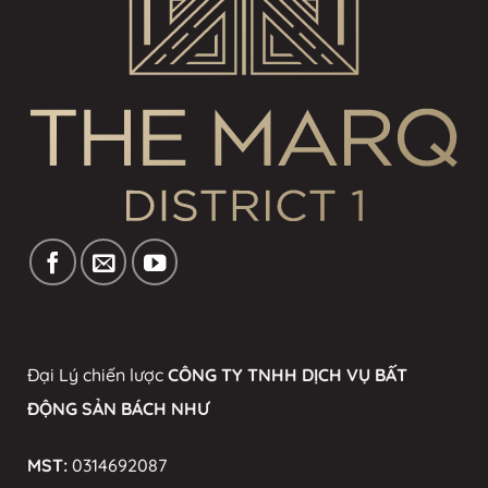
Đại Lý chiến lược
CÔNG TY TNHH DỊCH VỤ BẤT
ĐỘNG SẢN BÁCH NHƯ
MST:
0314692087