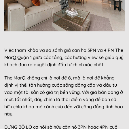
Việc tham khảo và so sánh giá căn hộ 3PN và 4 PN The
MarQ Quận 1 giữa các tầng, các hướng view sẽ giúp quý
khách đưa ra quyết định đầu tư chính xác nhất.
The MarQ không chỉ là nơi để ở, mà là nơi để khẳng
định vị thế, tận hưởng cuộc sống đẳng cấp và đầu tư
vào một tài sản có giá trị bền vững. Với giá bán đang ở
mức tốt nhất, đây chính là thời điểm vàng để bạn sở
hữu chìa khóa mở cánh cửa đến với cộng đồng tinh hoa
này.
ĐỪNG BỎ LỠ cơ hội sở hữu căn hộ 3PN hoặc 4PN cuối