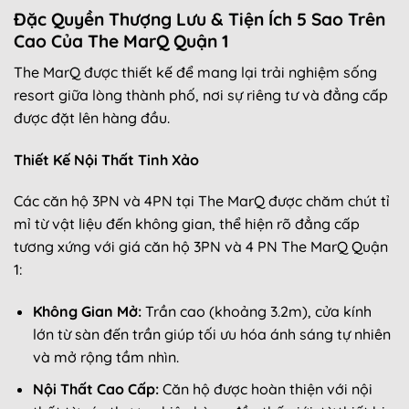
Đặc Quyền Thượng Lưu & Tiện Ích 5 Sao Trên
Cao Của The MarQ Quận 1
The MarQ được thiết kế để mang lại trải nghiệm sống
resort giữa lòng thành phố, nơi sự riêng tư và đẳng cấp
được đặt lên hàng đầu.
Thiết Kế Nội Thất Tinh Xảo
Các căn hộ 3PN và 4PN tại The MarQ được chăm chút tỉ
mỉ từ vật liệu đến không gian, thể hiện rõ đẳng cấp
tương xứng với giá căn hộ 3PN và 4 PN The MarQ Quận
1:
Không Gian Mở:
Trần cao (khoảng 3.2m), cửa kính
lớn từ sàn đến trần giúp tối ưu hóa ánh sáng tự nhiên
và mở rộng tầm nhìn.
Nội Thất Cao Cấp:
Căn hộ được hoàn thiện với nội