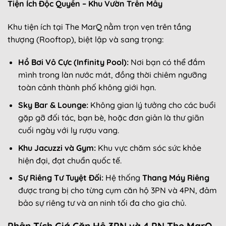
Tiện Ích Độc Quyền – Khu Vườn Trên Mây
Khu tiện ích tại The MarQ nằm trọn vẹn trên tầng
thượng (Rooftop), biệt lập và sang trọng:
Hồ Bơi Vô Cực (Infinity Pool):
Nơi bạn có thể đắm
mình trong làn nước mát, đồng thời chiêm ngưỡng
toàn cảnh thành phố không giới hạn.
Sky Bar & Lounge:
Không gian lý tưởng cho các buổi
gặp gỡ đối tác, bạn bè, hoặc đơn giản là thư giãn
cuối ngày với ly rượu vang.
Khu Jacuzzi và Gym:
Khu vực chăm sóc sức khỏe
hiện đại, đạt chuẩn quốc tế.
Sự Riêng Tư Tuyệt Đối:
Hệ thống
Thang Máy Riêng
được trang bị cho từng cụm căn hộ 3PN và 4PN, đảm
bảo sự riêng tư và an ninh tối đa cho gia chủ.
Phân Tích Giá Căn Hộ 3PN và 4 PN The MarQ