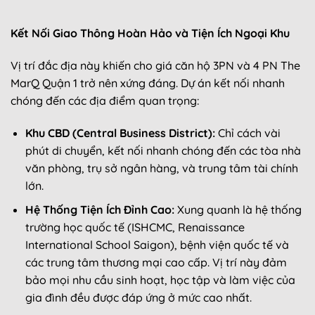
Kết Nối Giao Thông Hoàn Hảo và Tiện Ích Ngoại Khu
Vị trí đắc địa này khiến cho giá căn hộ 3PN và 4 PN The
MarQ Quận 1 trở nên xứng đáng. Dự án kết nối nhanh
chóng đến các địa điểm quan trọng:
Khu CBD (Central Business District):
Chỉ cách vài
phút di chuyển, kết nối nhanh chóng đến các tòa nhà
văn phòng, trụ sở ngân hàng, và trung tâm tài chính
lớn.
Hệ Thống Tiện Ích Đỉnh Cao:
Xung quanh là hệ thống
trường học quốc tế (ISHCMC, Renaissance
International School Saigon), bệnh viện quốc tế và
các trung tâm thương mại cao cấp. Vị trí này đảm
bảo mọi nhu cầu sinh hoạt, học tập và làm việc của
gia đình đều được đáp ứng ở mức cao nhất.