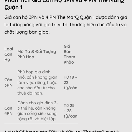
Quận 1
Giá căn hộ 3PN và 4 PN The MarQ Quận 1 được đánh giá
là tương xứng với giá trị vị trí, thương hiệu chủ đầu tư và
chất lượng bàn giao.
Giá
Loại
Mô Tả & Đối Tượng
Bán
Căn
Phù Hợp
Tham
Hộ
Khảo
Phù hợp gia đình
nhỏ, cần không gian
Từ 18 –
Căn
làm việc riêng, hoặc
22
3PN
các nhà đầu tư cho
tỷ/căn
thuê dài hạn.
Dành cho gia đình 2–
Từ 25
Căn
3 thế hệ, cần không
– 28
4PN
gian sống siêu sang,
tỷ/căn
rộng rãi và biệt lập.