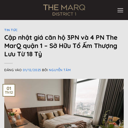
Bỏ
qua
nội
dung
TIN TỨC
Cập nhật giá căn hộ 3PN và 4 PN The
MarQ quận 1 – Sở Hữu Tổ Ấm Thượng
Lưu Từ 18 Tỷ
ĐĂNG VÀO
01/12/2025
BỞI
NGUYỄN TÂM
01
Th12