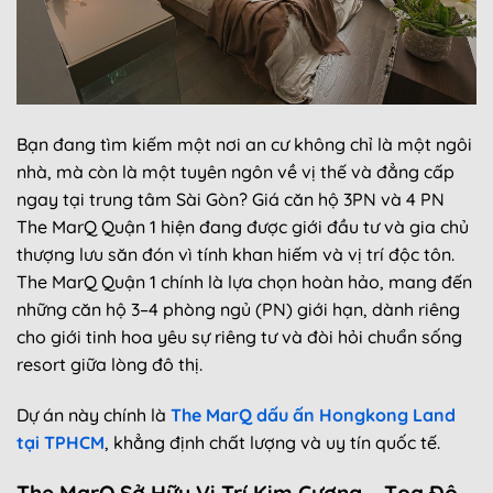
Bạn đang tìm kiếm một nơi an cư không chỉ là một ngôi
nhà, mà còn là một tuyên ngôn về vị thế và đẳng cấp
ngay tại trung tâm Sài Gòn? Giá căn hộ 3PN và 4 PN
The MarQ Quận 1 hiện đang được giới đầu tư và gia chủ
thượng lưu săn đón vì tính khan hiếm và vị trí độc tôn.
The MarQ Quận 1 chính là lựa chọn hoàn hảo, mang đến
những căn hộ 3–4 phòng ngủ (PN) giới hạn, dành riêng
cho giới tinh hoa yêu sự riêng tư và đòi hỏi chuẩn sống
resort giữa lòng đô thị.
Dự án này chính là
The MarQ dấu ấn Hongkong Land
tại TPHCM
, khẳng định chất lượng và uy tín quốc tế.
The MarQ Sở Hữu Vị Trí Kim Cương – Tọa Độ