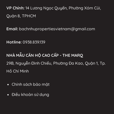
VP Chính:
14 Lương Ngọc Quyến, Phường Xóm Củi,
Quận 8, TPHCM
Email:
bachnhupropertiesvietnam@gmail.com
Hotline:
0938.839.139
NHÀ MẪU CĂN HỘ CAO CẤP - THE MARQ
29B, Nguyễn Đình Chiểu, Phường Đa Kao, Quận 1, Tp.
Hồ Chí Minh
Chính sách bảo mật
Điều khoản sử dụng