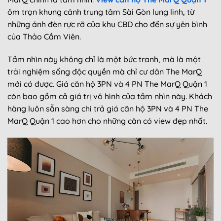
ôm trọn khung cảnh trung tâm Sài Gòn lung linh, từ
những ánh đèn rực rỡ của khu CBD cho đến sự yên bình
của Thảo Cầm Viên.
Tầm nhìn này không chỉ là một bức tranh, mà là một
trải nghiệm sống độc quyền mà chỉ cư dân The MarQ
mới có được. Giá căn hộ 3PN và 4 PN The MarQ Quận 1
còn bao gồm cả giá trị vô hình của tầm nhìn này. Khách
hàng luôn sẵn sàng chi trả giá căn hộ 3PN và 4 PN The
MarQ Quận 1 cao hơn cho những căn có view đẹp nhất.