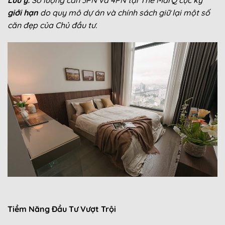
Lưu ý:
Số lượng căn 3PN và 4PN tại The MarQ cực kỳ
giới hạn
do quy mô dự án và chính sách giữ lại một số
căn đẹp của Chủ đầu tư.
Tiềm Năng Đầu Tư Vượt Trội