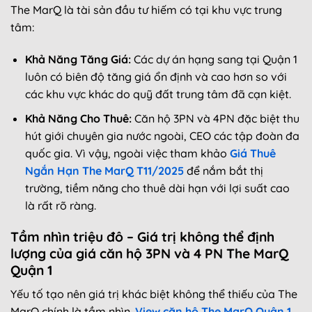
The MarQ là tài sản đầu tư hiếm có tại khu vực trung
tâm:
Khả Năng Tăng Giá:
Các dự án hạng sang tại Quận 1
luôn có biên độ tăng giá ổn định và cao hơn so với
các khu vực khác do quỹ đất trung tâm đã cạn kiệt.
Khả Năng Cho Thuê:
Căn hộ 3PN và 4PN đặc biệt thu
hút giới chuyên gia nước ngoài, CEO các tập đoàn đa
quốc gia. Vì vậy, ngoài việc tham khảo
Giá Thuê
Ngắn Hạn The MarQ T11/2025
để nắm bắt thị
trường, tiềm năng cho thuê dài hạn với lợi suất cao
là rất rõ ràng.
Tầm nhìn triệu đô – Giá trị không thể định
lượng của giá căn hộ 3PN và 4 PN The MarQ
Quận 1
Yếu tố tạo nên giá trị khác biệt không thể thiếu của The
MarQ chính là tầm nhìn.
View căn hộ The MarQ Quận 1